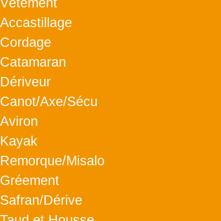
Vêtement
Accastillage
Cordage
Catamaran
Dériveur
Canot/Axe/Sécu
Aviron
Kayak
Remorque/Misalo
Gréement
Safran/Dérive
Taud et Housse