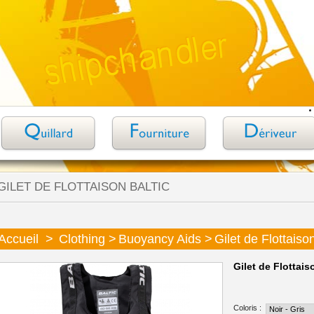
GILET DE FLOTTAISON BALTIC
Accueil
>
Clothing
>
Buoyancy Aids
>
Gilet de Flottaison
Gilet de Flottais
Coloris :