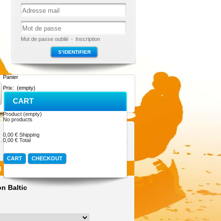
Mot de passe oublié
-
Inscription
Panier
Prix:
(empty)
CART
Product
(empty)
No products
0,00 €
Shipping
0,00 €
Total
CART
CHECKOUT
 Baltic
on Baltic