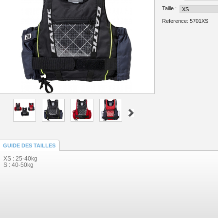
Taille :
Reference:
5701XS
GUIDE DES TAILLES
XS : 25-40kg
S : 40-50kg