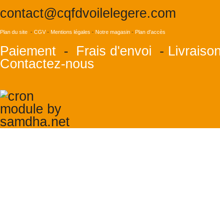
contact@cqfdvoilelegere.com
Plan du site
-
CGV
-
Mentions légales
-
Notre magasin
-
Plan d'accès
Paiement
-
Frais d'envoi
-
Livraiso
Contactez-nous