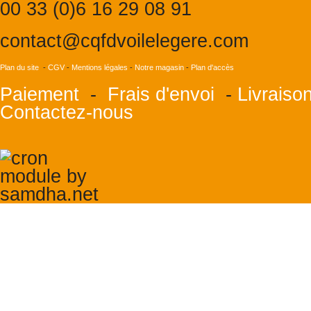
00 33 (0)6 16 29 08 91
contact@cqfdvoilelegere.com
Plan du site
-
CGV
-
Mentions légales
-
Notre magasin
-
Plan d'accès
Paiement
-
Frais d'envoi
-
Livraiso
Contactez-nous