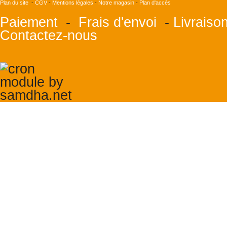
Plan du site
-
CGV
-
Mentions légales
-
Notre magasin
-
Plan d'accès
Paiement
-
Frais d'envoi
-
Livraiso
Contactez-nous